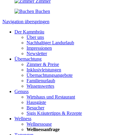
Zimmer
Buchen
Navigation überspringen
Der Kammbräu
Über uns
Nachhaltiger Landurlaub
Impressionen
Newsletter
Übernachtung
Zimmer & Preise
Inklusivleistungen
Übernachtungsangebote
Familienurlaub
Wissenswertes
Genuss
Wirtshaus und Restaurant
Hausgäste
Besucher
Sigis Kräutertipps & Rezepte
Wellness
Wellnessoase
Wellnessanfrage
Tagungen