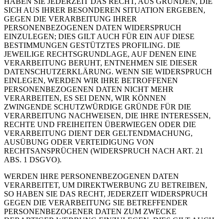
HABEN SIE JEDERZEIT DAS RECHT, AUS GRÜNDEN, DIE
SICH AUS IHRER BESONDEREN SITUATION ERGEBEN,
GEGEN DIE VERARBEITUNG IHRER
PERSONENBEZOGENEN DATEN WIDERSPRUCH
EINZULEGEN; DIES GILT AUCH FÜR EIN AUF DIESE
BESTIMMUNGEN GESTÜTZTES PROFILING. DIE
JEWEILIGE RECHTSGRUNDLAGE, AUF DENEN EINE
VERARBEITUNG BERUHT, ENTNEHMEN SIE DIESER
DATENSCHUTZERKLÄRUNG. WENN SIE WIDERSPRUCH
EINLEGEN, WERDEN WIR IHRE BETROFFENEN
PERSONENBEZOGENEN DATEN NICHT MEHR
VERARBEITEN, ES SEI DENN, WIR KÖNNEN
ZWINGENDE SCHUTZWÜRDIGE GRÜNDE FÜR DIE
VERARBEITUNG NACHWEISEN, DIE IHRE INTERESSEN,
RECHTE UND FREIHEITEN ÜBERWIEGEN ODER DIE
VERARBEITUNG DIENT DER GELTENDMACHUNG,
AUSÜBUNG ODER VERTEIDIGUNG VON
RECHTSANSPRÜCHEN (WIDERSPRUCH NACH ART. 21
ABS. 1 DSGVO).
WERDEN IHRE PERSONENBEZOGENEN DATEN
VERARBEITET, UM DIREKTWERBUNG ZU BETREIBEN,
SO HABEN SIE DAS RECHT, JEDERZEIT WIDERSPRUCH
GEGEN DIE VERARBEITUNG SIE BETREFFENDER
PERSONENBEZOGENER DATEN ZUM ZWECKE