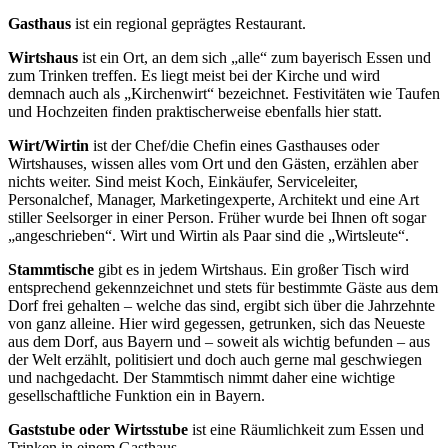
Gasthaus
ist ein regional geprägtes Restaurant.
Wirtshaus
ist ein Ort, an dem sich „alle“ zum bayerisch Essen und
zum Trinken treffen. Es liegt meist bei der Kirche und wird
demnach auch als „Kirchenwirt“ bezeichnet. Festivitäten wie Taufen
und Hochzeiten finden praktischerweise ebenfalls hier statt.
Wirt/Wirtin
ist der Chef/die Chefin eines Gasthauses oder
Wirtshauses, wissen alles vom Ort und den Gästen, erzählen aber
nichts weiter. Sind meist Koch, Einkäufer, Serviceleiter,
Personalchef, Manager, Marketingexperte, Architekt und eine Art
stiller Seelsorger in einer Person. Früher wurde bei Ihnen oft sogar
„angeschrieben“. Wirt und Wirtin als Paar sind die „Wirtsleute“.
Stammtische
gibt es in jedem Wirtshaus. Ein großer Tisch wird
entsprechend gekennzeichnet und stets für bestimmte Gäste aus dem
Dorf frei gehalten – welche das sind, ergibt sich über die Jahrzehnte
von ganz alleine. Hier wird gegessen, getrunken, sich das Neueste
aus dem Dorf, aus Bayern und – soweit als wichtig befunden – aus
der Welt erzählt, politisiert und doch auch gerne mal geschwiegen
und nachgedacht. Der Stammtisch nimmt daher eine wichtige
gesellschaftliche Funktion ein in Bayern.
Gaststube oder Wirtsstube
ist eine Räumlichkeit zum Essen und
Trinken in einem Gasthaus.