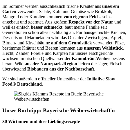
Im Sommer werden ausschließlich frische Kräuter aus
unserem
Garten
verwendet. Salate, Kohl und Gemüse wie Brokkoli,
Mangold oder Karotten kommen
vom eigenen Feld
– selbst
angebaut und geerntet. Aus großem
Respekt vor der Natur
und
weil es einfach
besser schmeckt
, baut meine Familie seit
Generationen schon alles nachhaltig an. Für hausgemachte Kuchen,
Desserts und Marmeladen wird das Obst der Zwetschgen-, Apfel-,
Birnen- und Kirschbäume
auf dem Grundstück
verwendet. Pilze,
bestimmte Kräuter und Beeren kommen aus
unserem Waldstück
.
Hecht, Zander, Forelle und Karpfen für unsere Fischgerichte
wachsen im frischen Quellwasser der
Kammbräu-Weiher
bestens
heran. Wild
aus der Naturpark-Region
liefern die Jäger, Fleisch
überwiegend
Biobauern aus der Nachbarschaft
.
Wir sind außerdem offizieller Unterstützer der
Initiative Slow
Food® Deutschland
.
Unser Buchtipp: Bayerische Weiberwirtschaft'n
30 Wirtinnen und ihre Lieblingsrezepte