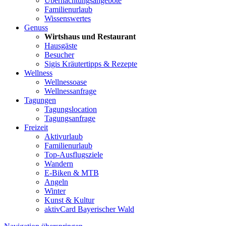
Übernachtungsangebote
Familienurlaub
Wissenswertes
Genuss
Wirtshaus und Restaurant
Hausgäste
Besucher
Sigis Kräutertipps & Rezepte
Wellness
Wellnessoase
Wellnessanfrage
Tagungen
Tagungslocation
Tagungsanfrage
Freizeit
Aktivurlaub
Familienurlaub
Top-Ausflugsziele
Wandern
E-Biken & MTB
Angeln
Winter
Kunst & Kultur
aktivCard Bayerischer Wald